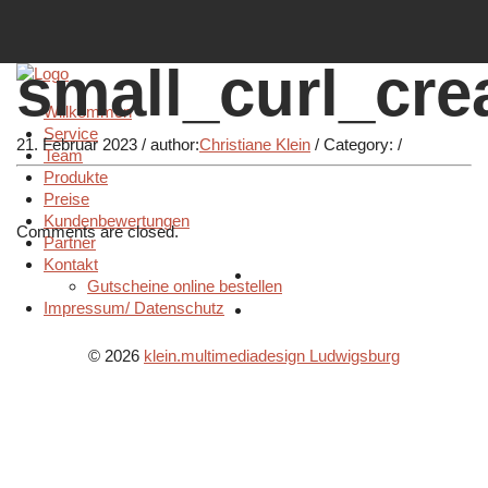
small_curl_cr
Willkommen
Service
21. Februar 2023
/
author:
Christiane Klein
/
Category:
/
Team
Produkte
Preise
Kundenbewertungen
Comments are closed.
Partner
Kontakt
Gutscheine online bestellen
Impressum/ Datenschutz
© 2026
klein.multimediadesign Ludwigsburg