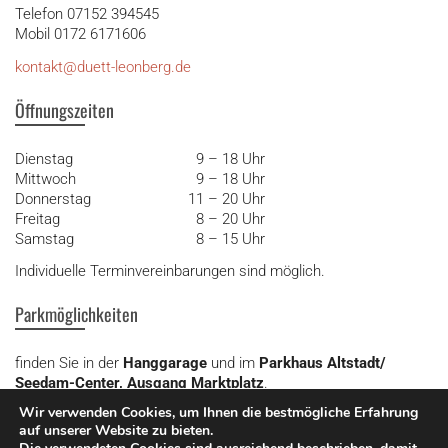
Telefon 07152 394545
Mobil
0172 6171606
kontakt@duett-leonberg.de
Öffnungszeiten
Dienstag
9 – 18 Uhr
Mittwoch
9 – 18 Uhr
Donnerstag
11 – 20 Uhr
Freitag
8 – 20 Uhr
Samstag
8 – 15 Uhr
Individuelle Terminvereinbarungen sind möglich.
Parkmöglichkeiten
finden Sie in der
Hanggarage
und im
Parkhaus Altstadt/
Seedam-Center, Ausgang Marktplatz
.
Wir verwenden Cookies, um Ihnen die bestmögliche Erfahrung
Google Rezensionen
auf unserer Website zu bieten.