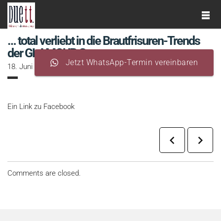
… total verliebt in die Brautfrisuren-Trends
der GLAMOUR Germany
Jetzt WhatsApp-Termin vereinbaren
18. Juni 2018
/
author:
Bianka Anielski
/
Category:
Produkte
/
Ein Link zu Facebook
Comments are closed.